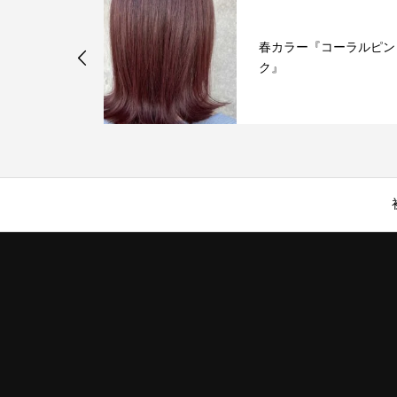
けが新メニュ
春カラー『コーラルピン
ました
ク』