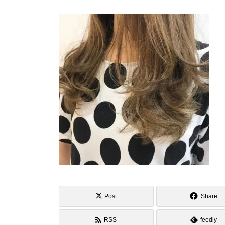
Post
Share
RSS
feedly