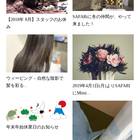
SAFARiに冬の仲間が、やって
【2018年 8月】スタッフのお休
来ました！
み
ウィービング – 自然な陰影で
髪を彩る...
2019年4月1日(月)よりSAFARI
にMimi...
年末年始休業日のお知らせ