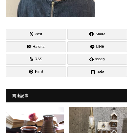
Post
Share
Hatena
LINE
RSS
feedly
Pin it
note
関連記事