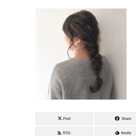
Post
Share
RSS
feedly