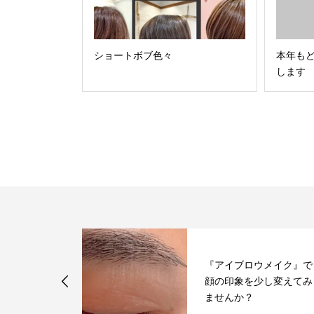
ショートボブ色々
本年も
します
にもスーツに
『アイブロウメイク』で
せナチュラル
顔の印象を少し変えてみ
ませんか？