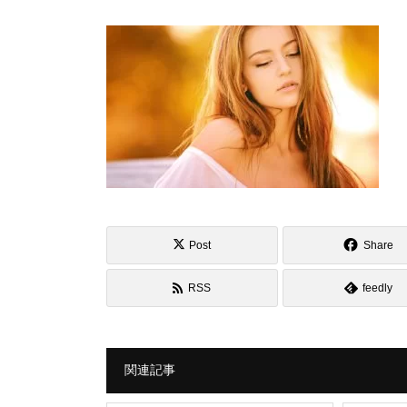
Post
Share
RSS
feedly
関連記事