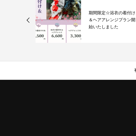
気分一新！華
期間限定☆浴衣の着付け
レッドで季節
＆ヘアアレンジプラン開
ジ♪
始いたしました