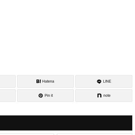
Hatena
LINE
Pin it
note