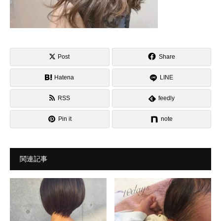
Post
Share
Hatena
LINE
RSS
feedly
Pin it
note
関連記事