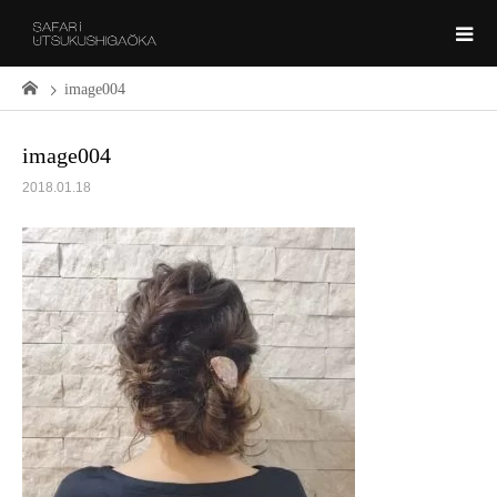
image004
image004
2018.01.18