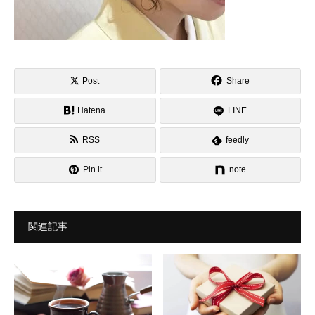
Post
Share
Hatena
LINE
RSS
feedly
Pin it
note
関連記事