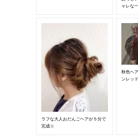
ャレな
秋色ヘ
ンレッ
ラフな大人おだんごヘアが５分で
完成☆