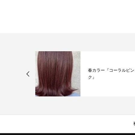
 – 自然な陰
春カラー『コーラルピン
る技術
ク』