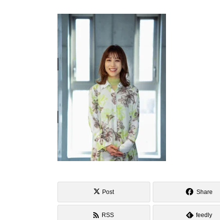
Post
Share
RSS
feedly