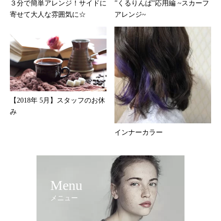
３分で簡単アレンジ！サイドに
”くるりんぱ”応用編 ~スカーフ
寄せて大人な雰囲気に☆
アレンジ~
【2018年 5月】スタッフのお休
み
インナーカラー
Menu
メニュー