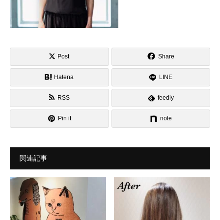
Post
Share
Hatena
LINE
RSS
feedly
Pin it
note
関連記事