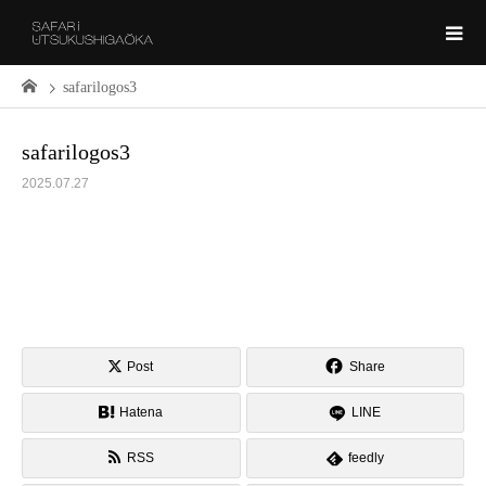
safarilogos3
safarilogos3
2025.07.27
Post
Share
Hatena
LINE
RSS
feedly