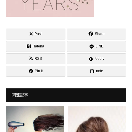
Post
Share
Hatena
LINE
RSS
feedly
Pin it
note
関連記事