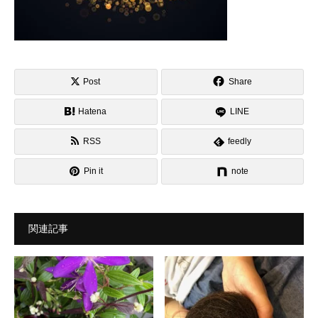
Post
Share
Hatena
LINE
RSS
feedly
Pin it
note
関連記事