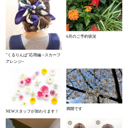
6月のご予約状況
”くるりんぱ”応用編 ~スカーフ
アレンジ~
満開です
NEWスタッフが加わります！