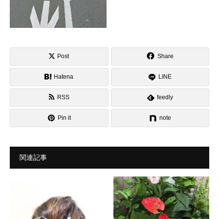
Post
Share
Hatena
LINE
RSS
feedly
Pin it
note
関連記事