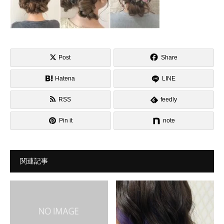
Post
Share
Hatena
LINE
RSS
feedly
Pin it
note
関連記事