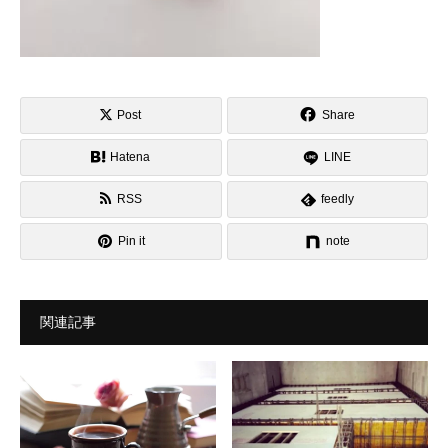
Post
Share
Hatena
LINE
RSS
feedly
Pin it
note
関連記事