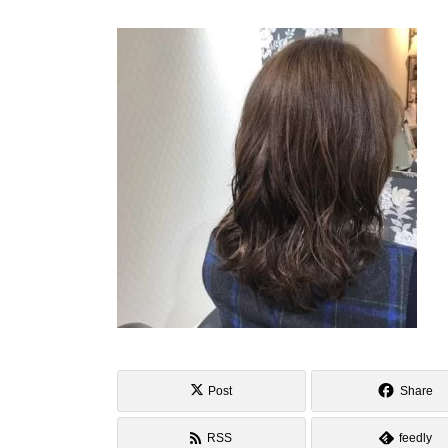
Post
Share
RSS
feedly