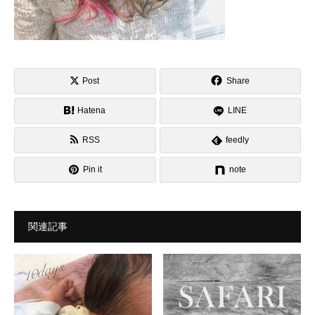
Post
Share
Hatena
LINE
RSS
feedly
Pin it
note
関連記事