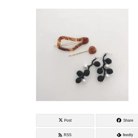
Post
Share
RSS
feedly