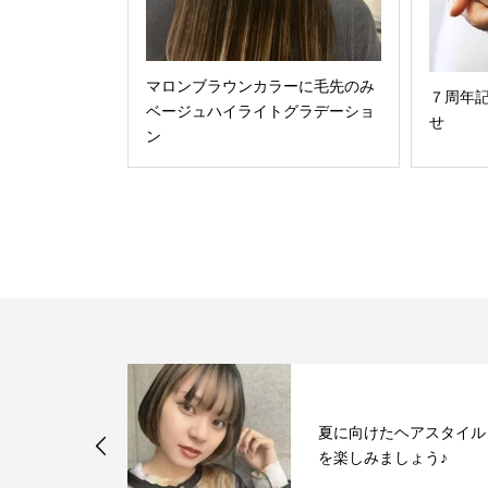
マロンブラウンカラーに毛先のみ
７周年
ベージュハイライトグラデーショ
せ
ン
グが苦手な方
夏に向けたヘアスタイル
！メンズパー
を楽しみましょう♪