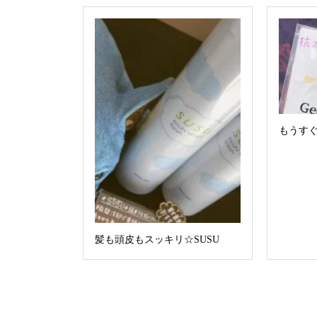
もうす
髪も頭皮もスッキリ☆SUSU