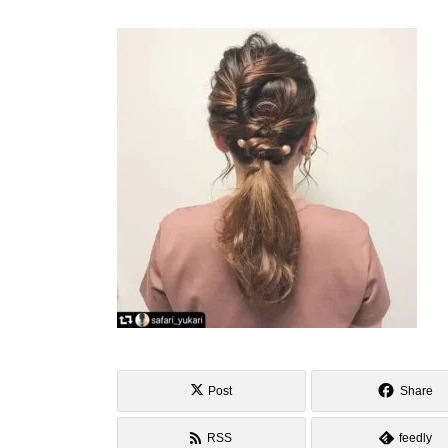
Post
Share
RSS
feedly