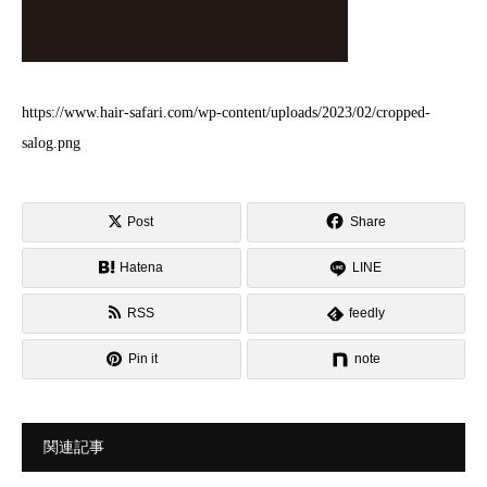
https://www.hair-safari.com/wp-content/uploads/2023/02/cropped-
salog.png
Post
Share
Hatena
LINE
RSS
feedly
Pin it
note
関連記事