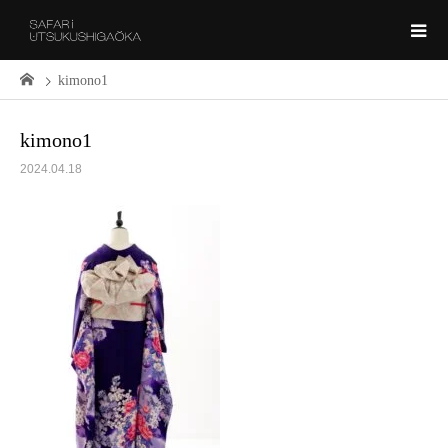
kimono1
kimono1
2024.04.18