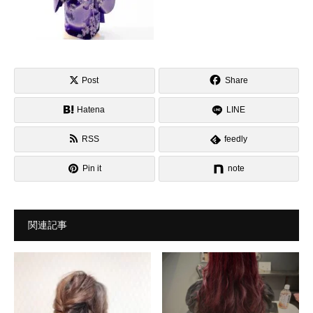
Post
Share
Hatena
LINE
RSS
feedly
Pin it
note
関連記事