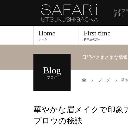
たまプ
ます。
Home
First time
ホーム
初来店の方へ
日記やさまざまな情報
Blog
ブログ
ブログ
華
華やかな眉メイクで印象
ブロウの秘訣