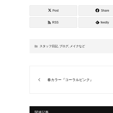
Post
Share
RSS
feedly
スタッフ日記
,
ブログ
,
メイクなど
春カラー『コーラルピンク』
関連記事