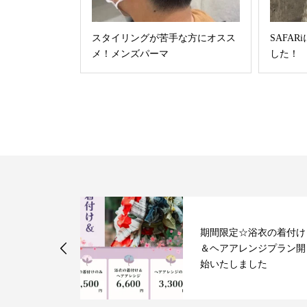
スタイリングが苦手な方にオスス
SAFA
メ！メンズパーマ
した！
期間限定☆浴衣の着付け
タイル
＆ヘアアレンジプラン開
♪
始いたしました