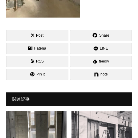
Post
Share
Hatena
LINE
RSS
feedly
Pin it
note
関連記事