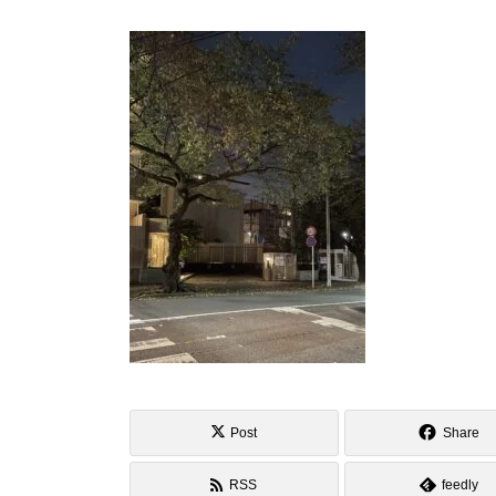
Post
Share
RSS
feedly