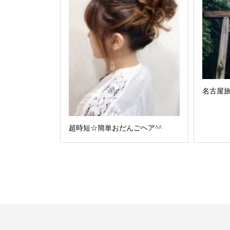
名古屋
超時短☆簡単おだんごヘア^^