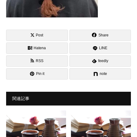
Post
Share
Hatena
LINE
RSS
feedly
Pin it
note
関連記事