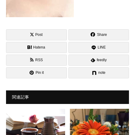
Post
Share
Hatena
LINE
RSS
feedly
Pin it
note
関連記事