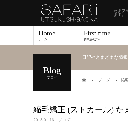
たまプ
ます。
Home
First time
ホーム
初来店の方へ
日記やさまざまな情報
Blog
ブログ
ブログ
縮毛
縮毛矯正 (ストカール) 
2018.01.16
ブログ