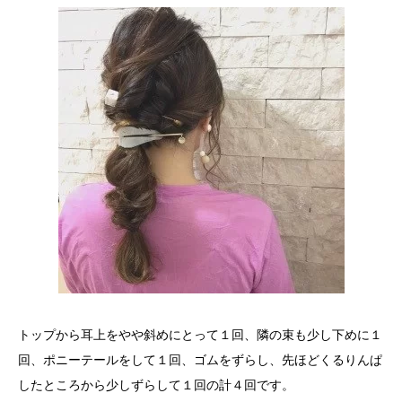
トップから耳上をやや斜めにとって１回、隣の束も少し下めに１
回、ポニーテールをして１回、ゴムをずらし、先ほどくるりんぱ
したところから少しずらして１回の計４回です。