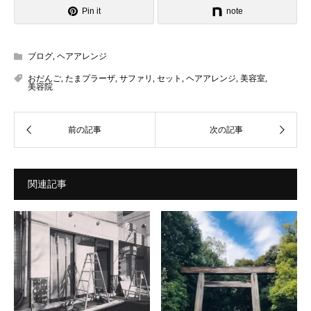
Pin it
note
ブログ
,
ヘアアレンジ
おだんご
,
たまプラーザ
,
サファリ
,
セット
,
ヘアアレンジ
,
美容室
,
美容院
関連記事