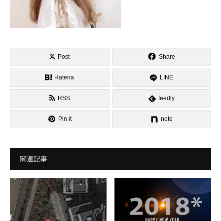
Post
Share
Hatena
LINE
RSS
feedly
Pin it
note
関連記事