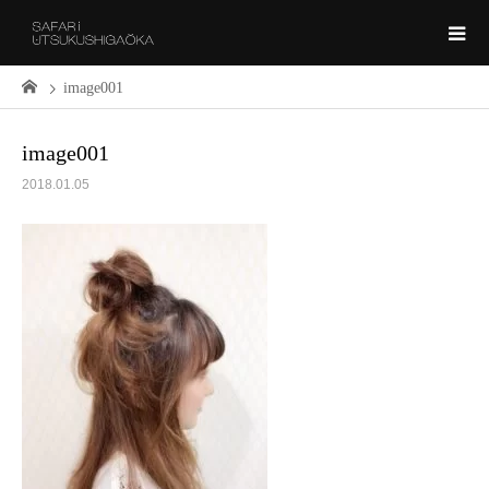
image001
image001
2018.01.05