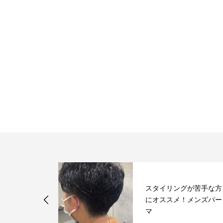
浴衣の着付け
スタイリングが苦手な方
ンジプラン開
にオススメ！メンズパー
した
マ