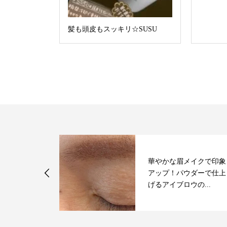
髪も頭皮もスッキリ☆SUSU
華やかな眉メイクで印象
チュラルツイ
アップ！パウダーで仕上
げるアイブロウの...