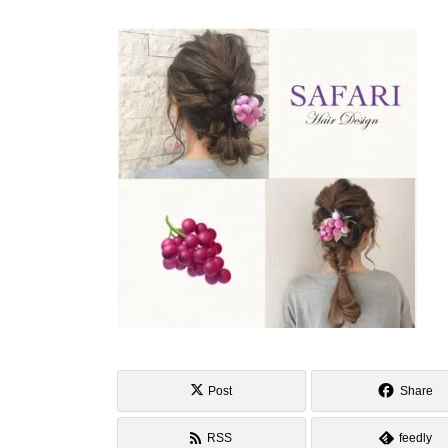
Post
Share
RSS
feedly