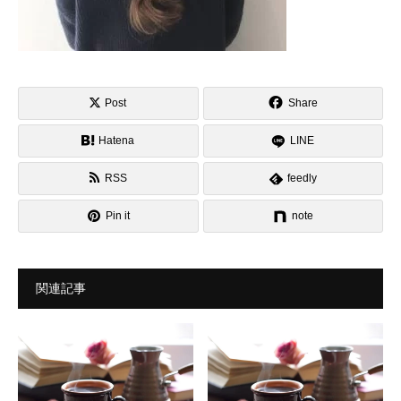
Post
Share
Hatena
LINE
RSS
feedly
Pin it
note
関連記事