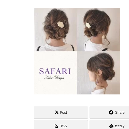
Post
Share
RSS
feedly