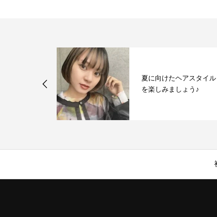
夏に向けたヘアスタイル
様子②
を楽しみましょう♪