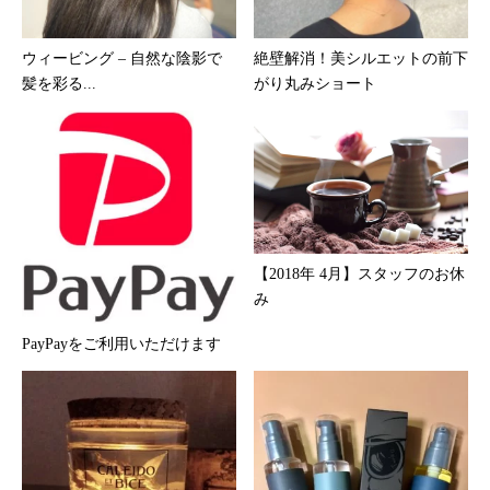
ウィービング – 自然な陰影で
絶壁解消！美シルエットの前下
髪を彩る...
がり丸みショート
【2018年 4月】スタッフのお休
み
PayPayをご利用いただけます