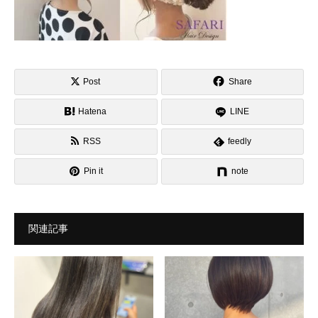
Post
Share
Hatena
LINE
RSS
feedly
Pin it
note
関連記事