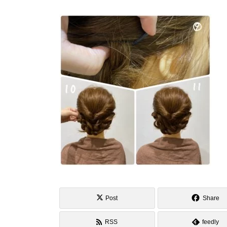
Post
Share
RSS
feedly