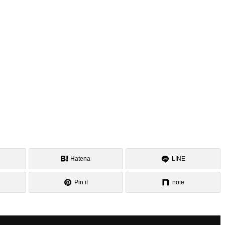
Hatena
LINE
Pin it
note