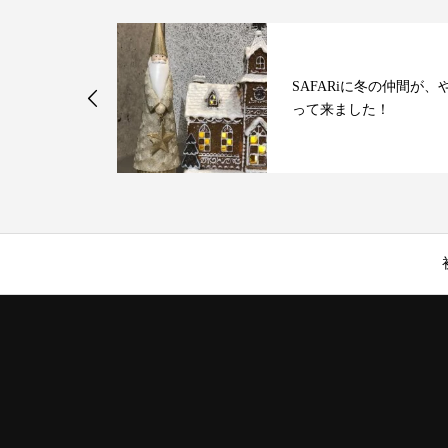
けが新メニュ
SAFARiに冬の仲間が、
ました
って来ました！