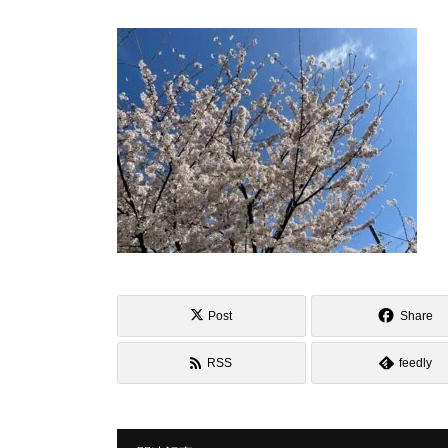
Post
Share
RSS
feedly