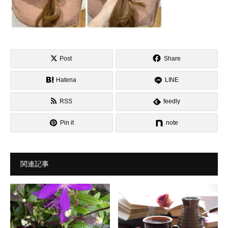
Post
Share
Hatena
LINE
RSS
feedly
Pin it
note
関連記事