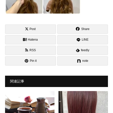
Post
Share
Hatena
LINE
RSS
feedly
Pin it
note
関連記事